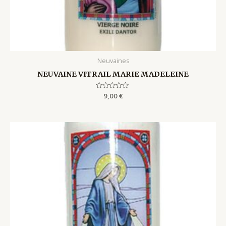
Neuvaines
NEUVAINE VITRAIL MARIE MADELEINE
Rated
9,00
€
0
out
of
5