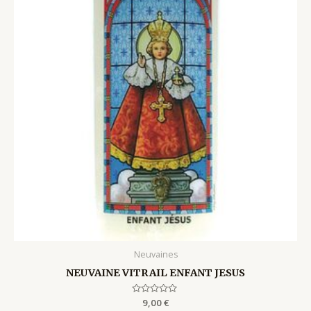
Neuvaines
NEUVAINE VITRAIL ENFANT JESUS
Rated
9,00
€
0