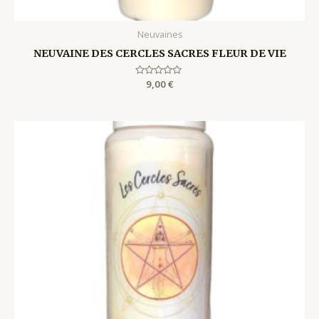
Neuvaines
NEUVAINE DES CERCLES SACRES FLEUR DE VIE
Rated
9,00
€
0
out
of
5