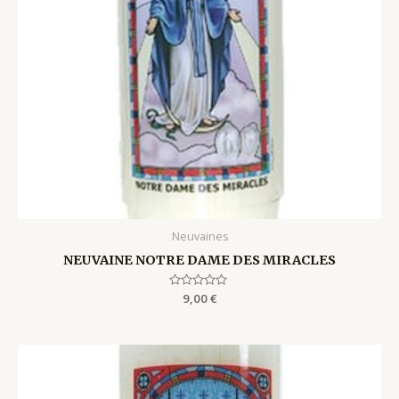
Neuvaines
NEUVAINE NOTRE DAME DES MIRACLES
Rated
9,00
€
0
out
of
5