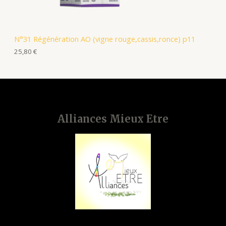
N°31 Régénération AO (vigne rouge,cassis,ronce) p11
25,80
€
Alliances Mieux Etre