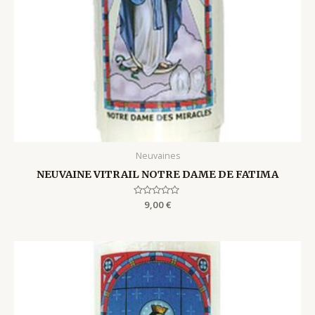
Neuvaines
NEUVAINE VITRAIL NOTRE DAME DE FATIMA
Rated
9,00
€
0
out
of
5