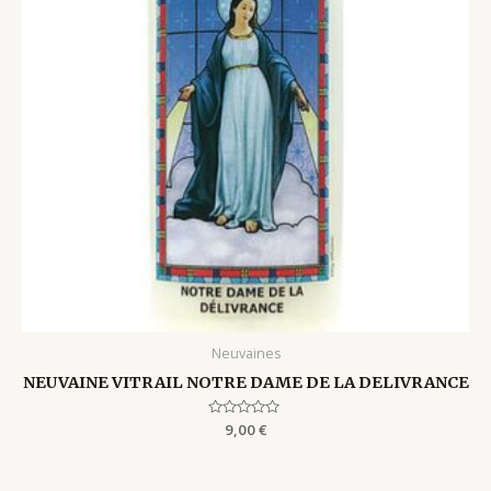
Neuvaines
NEUVAINE VITRAIL NOTRE DAME DE LA DELIVRANCE
Rated
9,00
€
0
out
of
5