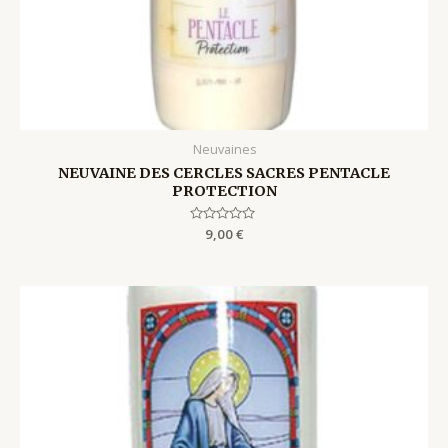
Neuvaines
NEUVAINE DES CERCLES SACRES PENTACLE
PROTECTION
Rated
9,00
€
0
out
of
5