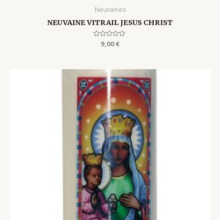
Neuvaines
NEUVAINE VITRAIL JESUS CHRIST
Rated
9,00
€
0
out
of
5