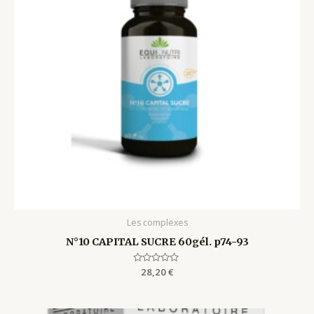
Les complexes
N°10 CAPITAL SUCRE 60gél. p74-93
Rated
28,20
€
0
out
of
5