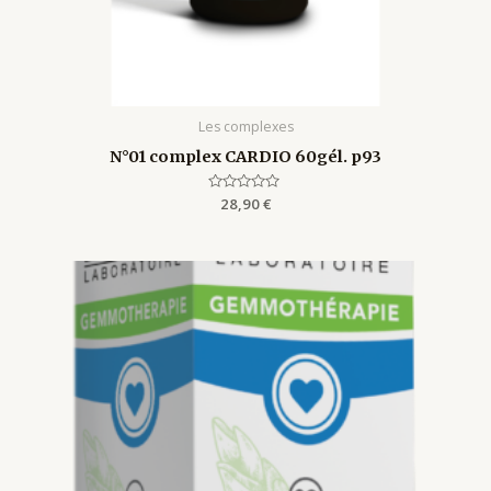
Les complexes
N°01 complex CARDIO 60gél. p93
Rated
28,90
€
0
out
of
5