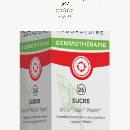
p47
Rated
25,80
€
0
out
of
5