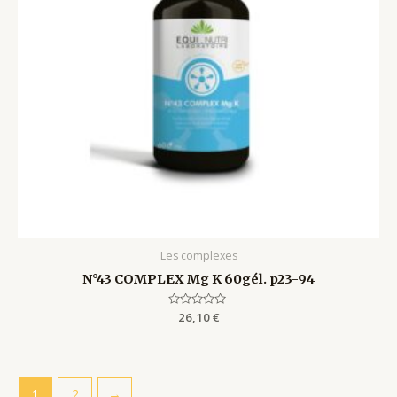
Les complexes
N°43 COMPLEX Mg K 60gél. p23-94
Rated
26,10
€
0
out
of
5
1
2
→