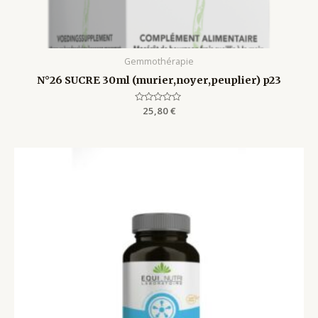
Gemmothérapie
N°26 SUCRE 30ml (murier,noyer,peuplier) p23
Rated
25,80
€
0
out
of
5