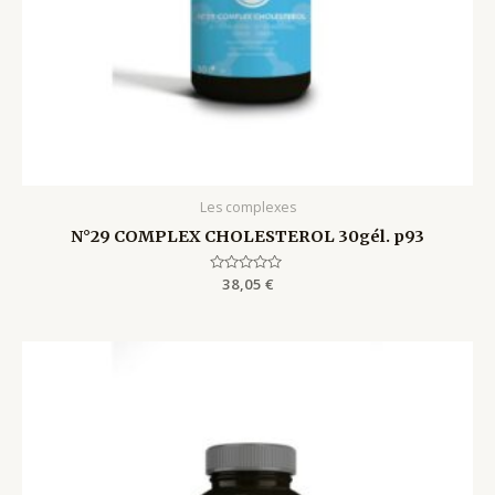
Les complexes
N°29 COMPLEX CHOLESTEROL 30gél. p93
Rated
38,05
€
0
out
of
5