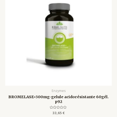
Enzymes
BROMELASE+300mg-gelule acidorésistante 60gél.
p92
Rated
33,65
€
0