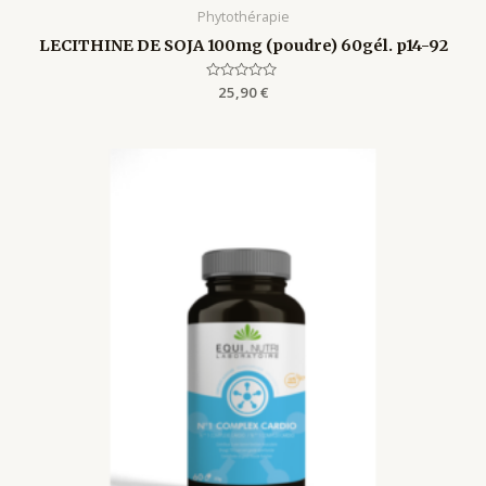
Phytothérapie
LECITHINE DE SOJA 100mg (poudre) 60gél. p14-92
Rated
25,90
€
0
out
of
5