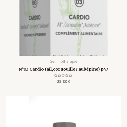
Gemmothérapie
N°03 Cardio (ail,cornouiller,aubépine) p47
Rated
25,80
€
0
out
of
5