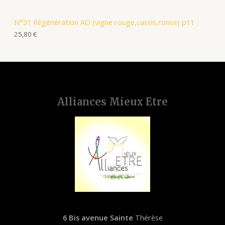
N°31 Régénération AO (vigne rouge,cassis,ronce) p11
25,80
€
Alliances Mieux Etre
6 Bis avenue Sainte
Thérèse