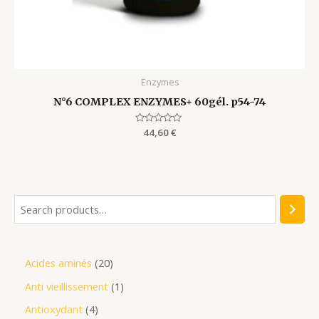
Enzymes
N°6 COMPLEX ENZYMES+ 60gél. p54-74
Rated
44,60
€
0
out
of
5
Acides aminés
20
Anti vieillissement
1
Antioxydant
4