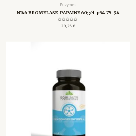
Enzymes
N°46 BROMELASE-PAPAINE 60gél. p54-75-94
Rated
29,25
€
0
out
of
5