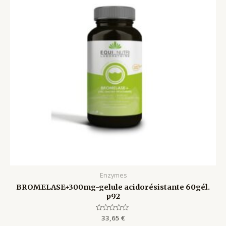
Enzymes
BROMELASE+300mg-gelule acidorésistante 60gél.
p92
Rated
33,65
€
0