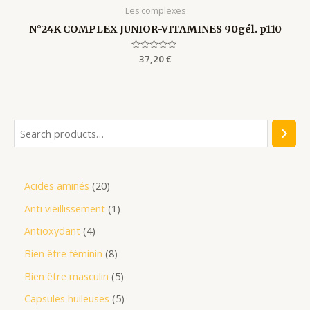
Les complexes
N°24K COMPLEX JUNIOR-VITAMINES 90gél. p110
Rated
37,20
€
0
out
of
5
Acides aminés
20
Anti vieillissement
1
Antioxydant
4
Bien être féminin
8
Bien être masculin
5
Capsules huileuses
5