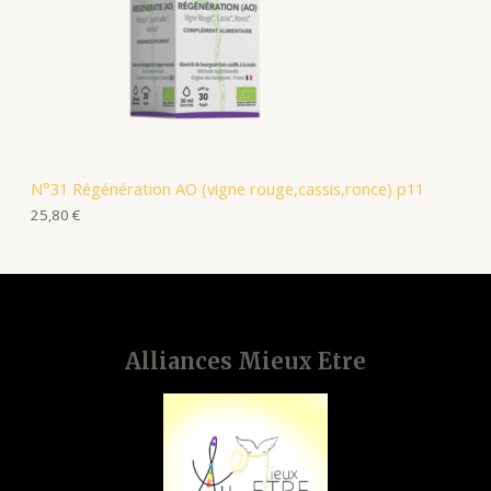
N°31 Régénération AO (vigne rouge,cassis,ronce) p11
25,80
€
Alliances Mieux Etre