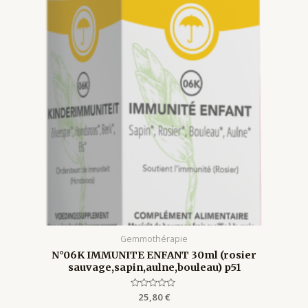
Gemmothérapie
N°06K IMMUNITE ENFANT 30ml (rosier
sauvage,sapin,aulne,bouleau) p51
Rated
25,80
€
0