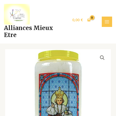
Aller
MAI
au
MEN
contenu
0,00
€
Alliances Mieux
Etre
NEUVAINE
VITRAIL
ENFANT
JESUS
quantity