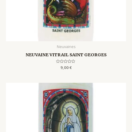
Neuvaines
NEUVAINE VITRAIL SAINT GEORGES
Rated
9,00
€
0
out
of
5