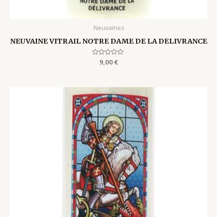
Neuvaines
NEUVAINE VITRAIL NOTRE DAME DE LA DELIVRANCE
Rated
9,00
€
0
out
of
5