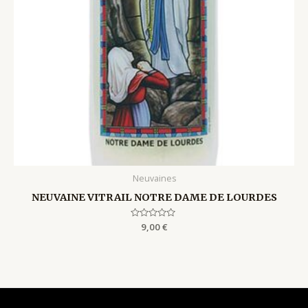
Neuvaines
NEUVAINE VITRAIL NOTRE DAME DE LOURDES
Rated
9,00
€
0
out
of
5