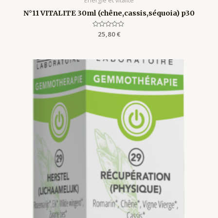
Energie et vitalité
N°11 VITALITE 30ml (chêne,cassis,séquoia) p30
Rated
25,80
€
0
out
of
5