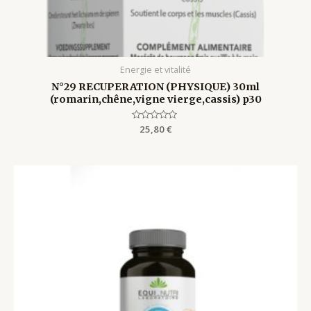
Energie et vitalité
N°29 RECUPERATION (PHYSIQUE) 30ml
(romarin,chêne,vigne vierge,cassis) p30
Rated
25,80
€
0
out
of
5