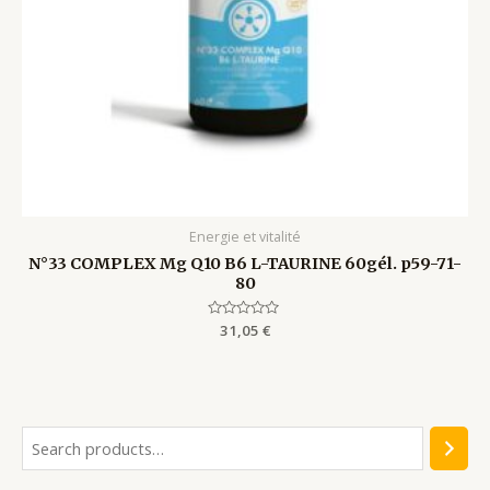
Energie et vitalité
N°33 COMPLEX Mg Q10 B6 L-TAURINE 60gél. p59-71-
80
Rated
31,05
€
0
out
of
5