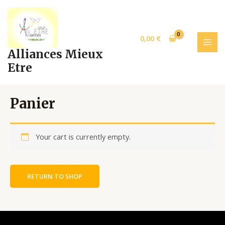
Aller
MAI
au
MEN
contenu
0,00
€
Alliances Mieux
Etre
Panier
Your cart is currently empty.
RETURN TO SHOP