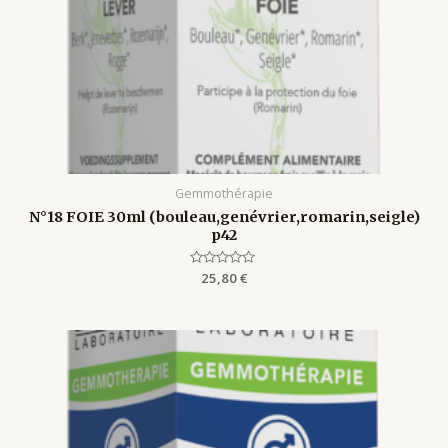
Gemmothérapie
N°18 FOIE 30ml (bouleau,genévrier,romarin,seigle)
p42
Rated
25,80
€
0
out
of
5