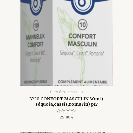
Bien être masculin
N°10 CONFORT MASCULIN 30ml (
séquoia,cassis,romarin) p17
Rated
25,80
€
0
out
of
5