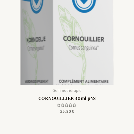
Gemmothérapie
CORNOUILLIER 30ml p48
Rated
25,80
€
0
out
of
5