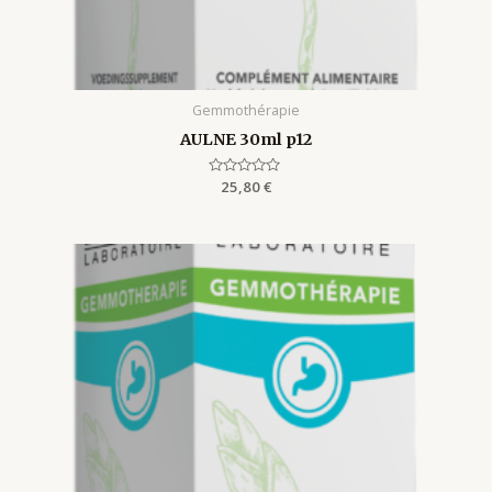
Gemmothérapie
AULNE 30ml p12
Rated
25,80
€
0
out
of
5