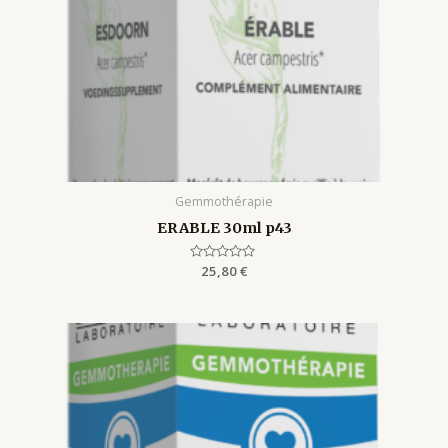
Gemmothérapie
ERABLE 30ml p43
Rated
25,80
€
0
out
of
5