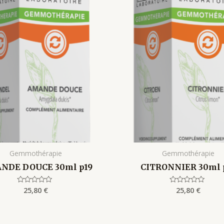
Gemmothérapie
Gemmothérapie
NDE DOUCE 30ml p19
CITRONNIER 30ml 
25,80
€
25,80
€
Rated
Rated
0
0
out
out
of
of
5
5