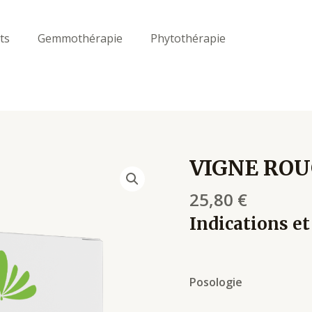
ts
Gemmothérapie
Phytothérapie
VIGNE ROU
VIGNE
ROUGE
25,80
€
30ml
p13
Indications et
quantity
Posologie