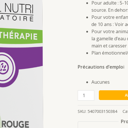
Pour adulte : 5-
source. En dehor
Pour votre enfant
de 10 ans : Voir 
Pour votre anima
la gamelle d’eau
main et caresser 
Plan émotionnel/
Précautions d’emplo
i
Aucunes
A
SKU:
5407003150384
Ca
Pro