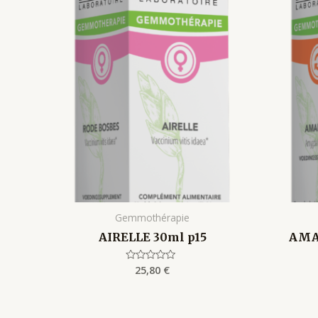
Gemmothérapie
AIRELLE 30ml p15
AMA
25,80
€
Rated
0
out
of
5