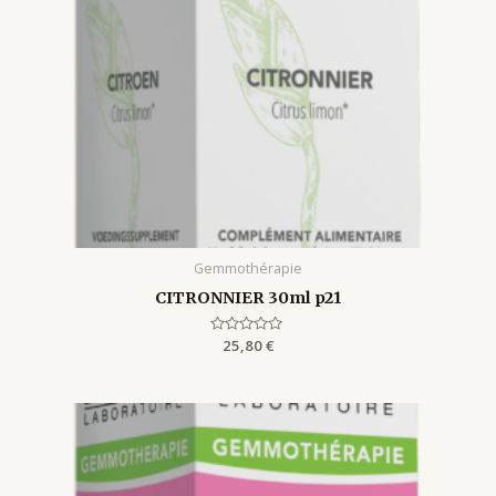
Gemmothérapie
CITRONNIER 30ml p21
Rated
25,80
€
0
out
of
5