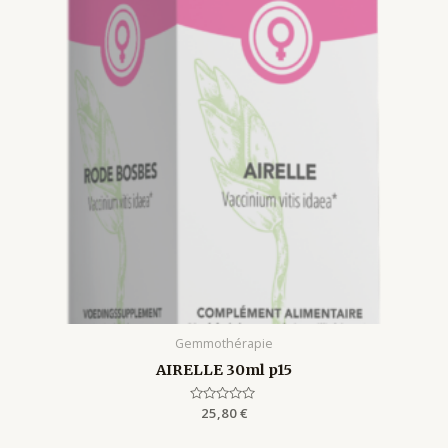
Gemmothérapie
AIRELLE 30ml p15
Rated
25,80
€
0
out
of