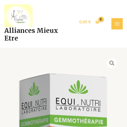
Aller
MAI
au
MEN
contenu
0,00
€
Alliances Mieux
Etre
AMANDE
DOUCE
30ml
p19
quantity