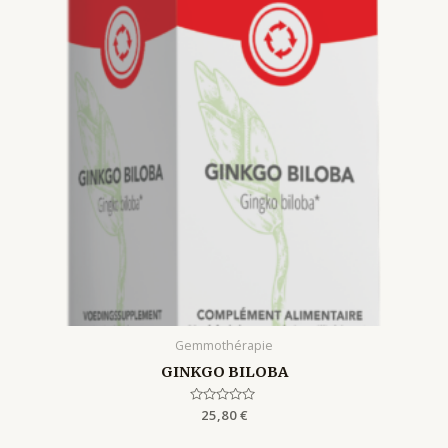
Gemmothérapie
GINKGO BILOBA
Rated
25,80
€
0
out