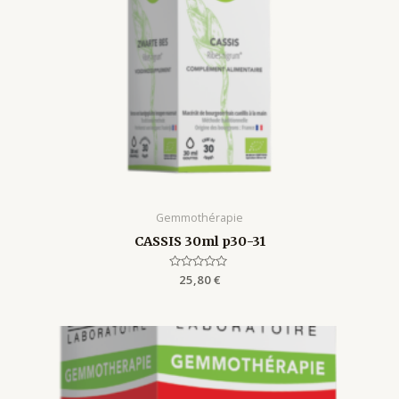
Gemmothérapie
CASSIS 30ml p30-31
Rated
25,80
€
0
out
of
5