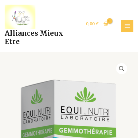
Aller
MAI
au
MEN
contenu
0,00
€
Alliances Mieux
Etre
SUREAU
30ml
p46
quantity