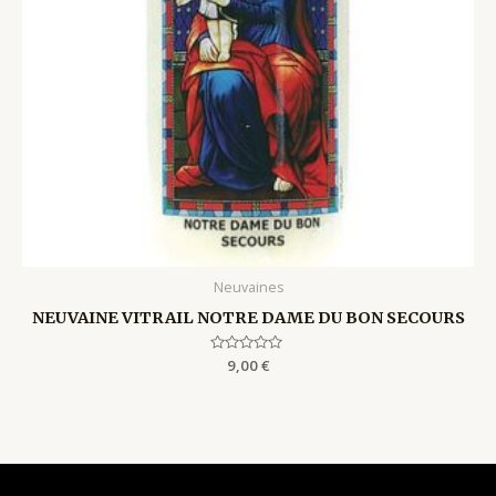
Neuvaines
NEUVAINE VITRAIL NOTRE DAME DU BON SECOURS
Rated
9,00
€
0
out
of
5