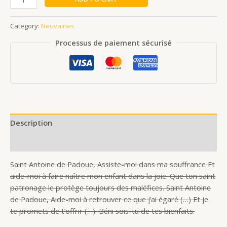
Category:
Neuvaines
Processus de paiement sécurisé
Description
Reviews (0)
Saint Antoine de Padoue, Assiste-moi dans ma souffrance Et
aide-moi à faire naître mon enfant dans la joie. Que ton saint
patronage le protège toujours des maléfices. Saint Antoine
de Padoue, Aide-moi à retrouver ce que j’ai égaré (…) Et je
te promets de t’offrir (…). Béni sois-tu de tes bienfaits.