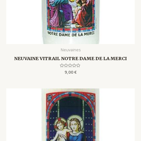
Neuvaines
NEUVAINE VITRAIL NOTRE DAME DE LA MERCI
Rated
9,00
€
0
out
of
5