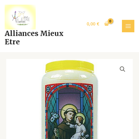
Aller
MAI
au
MEN
contenu
0,00
€
Alliances Mieux
Etre
NEUVAINE
VITRAIL
SAINT
ANTOINE
quantity