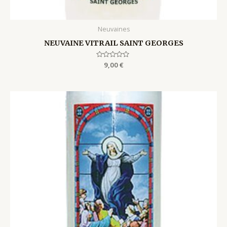
Neuvaines
NEUVAINE VITRAIL SAINT GEORGES
Rated
9,00
€
0
out
of
5