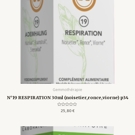
Gemmothérapie
N°19 RESPIRATION 30ml (noisetier,ronce,viorne) p34
Rated
25,80
€
0
out
of
5