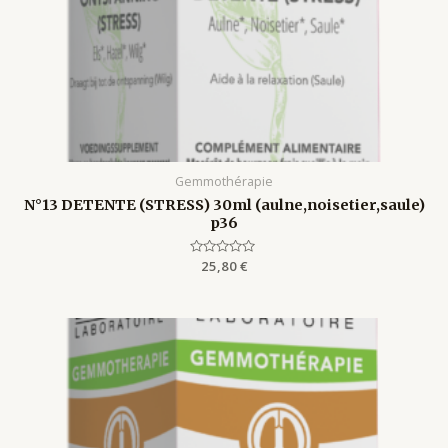
Gemmothérapie
N°13 DETENTE (STRESS) 30ml (aulne,noisetier,saule)
p36
Rated
25,80
€
0
out
of
5