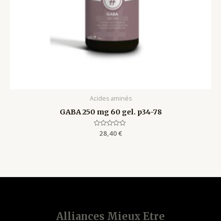
Acides aminés
GABA 250 mg 60 gel. p34-78
Rated
28,40
€
0
out
of
5
Alliances Mieux Etre