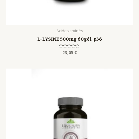
Acides aminés
L-LYSINE 500mg 60gél. p36
Rated
23,05
€
0
out
of
5