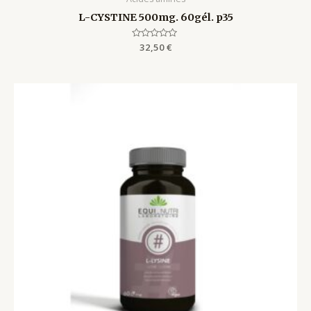
L-CYSTINE 500mg. 60gél. p35
Rated
32,50
€
0
out
of
5