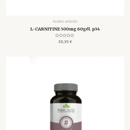
Acides aminés
L-CARNITINE 500mg 60gél. p34
Rated
30,35
€
0
out
of
5