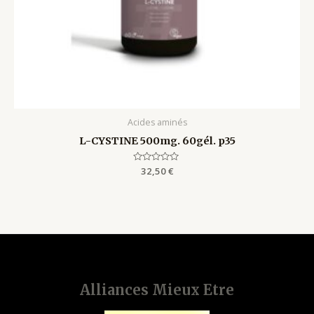
Acides aminés
L-CYSTINE 500mg. 60gél. p35
Rated
32,50
€
0
out
of
5
Alliances Mieux Etre