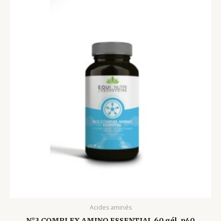
Acides aminés
N°3 COMPLEX AMINO ESSENTIAL 60 gél. p40