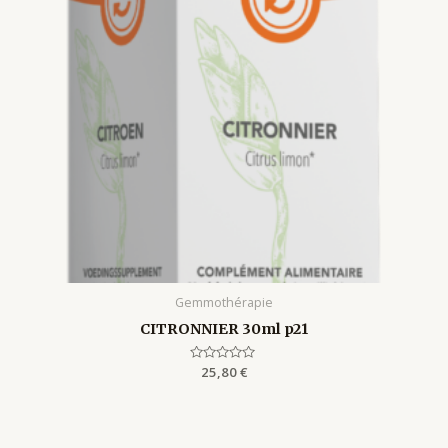
Gemmothérapie
CITRONNIER 30ml p21
Rated
25,80
€
0
out
of
5