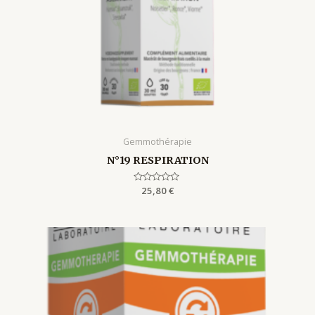
Gemmothérapie
N°19 RESPIRATION
Rated
25,80
€
0
out
of
5