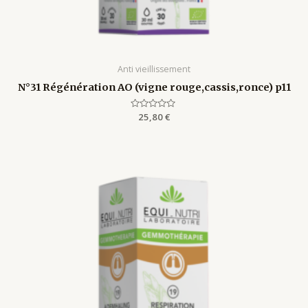
Anti vieillissement
N°31 Régénération AO (vigne rouge,cassis,ronce) p11
Rated
25,80
€
0
out
of
5