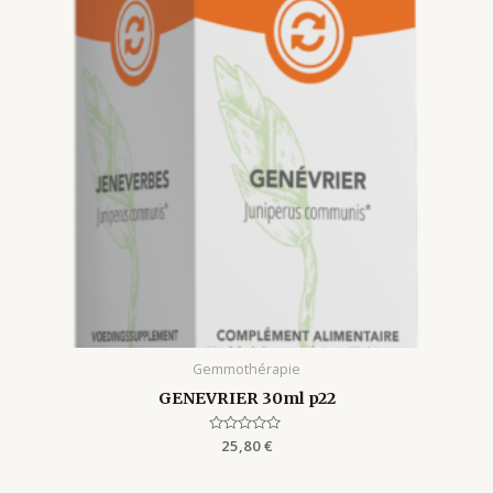
Gemmothérapie
GENEVRIER 30ml p22
Rated
25,80
€
0
out
of