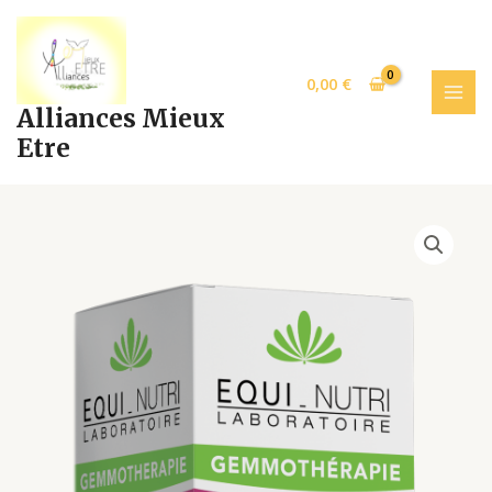
Aller
MAI
au
MEN
contenu
0,00
€
Alliances Mieux
Etre
FIGUIER
30ml
p38
quantity