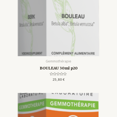
Gemmothérapie
BOULEAU 30ml p20
Rated
25,80
€
0
out
of
5