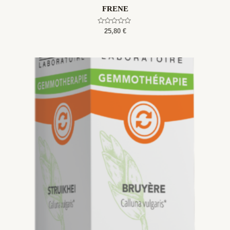
FRENE
Rated
25,80
€
0
out
of
5