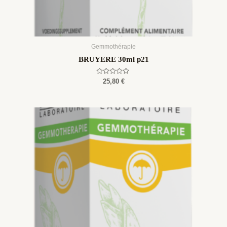
Gemmothérapie
BRUYERE 30ml p21
Rated
25,80
€
0
out
of
5