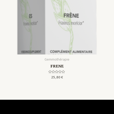
Gemmothérapie
FRENE
Rated
25,80
€
0
out
of
5