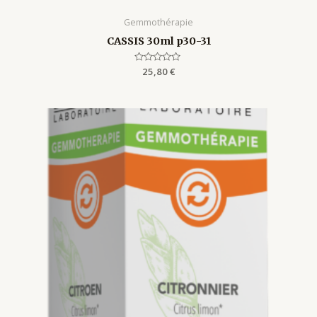
Gemmothérapie
CASSIS 30ml p30-31
Rated
25,80
€
0
out
of
5