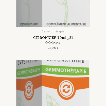
Gemmothérapie
CITRONNIER 30ml p21
Rated
25,80
€
0
out
of
5