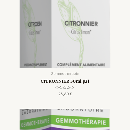
Gemmothérapie
CITRONNIER 30ml p21
Rated
25,80
€
0
out
of
5