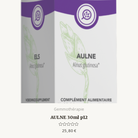
Gemmothérapie
AULNE 30ml p12
Rated
25,80
€
0
out