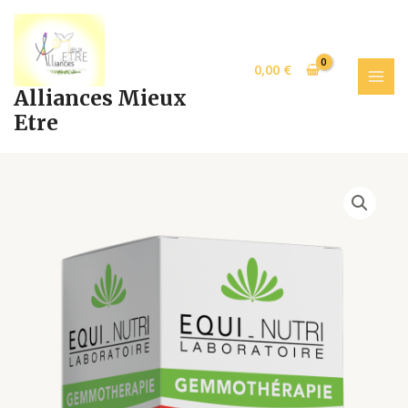
Aller
MAI
au
MEN
contenu
0,00
€
Alliances Mieux
Etre
TAMARIS
30ml
p29
quantity