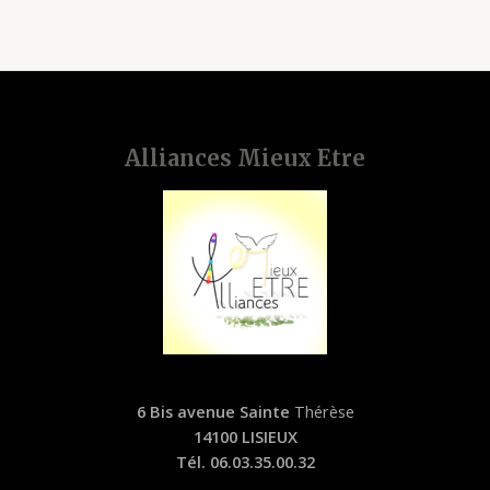
of
5
Alliances Mieux Etre
6 Bis avenue Sainte
Thérèse
14100 LISIEUX
Tél. 06.03.35.00.32