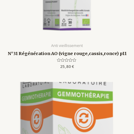
Anti vieillissement
N°31 Régénération AO (vigne rouge,cassis,ronce) p11
Rated
25,80
€
0
out
of
5