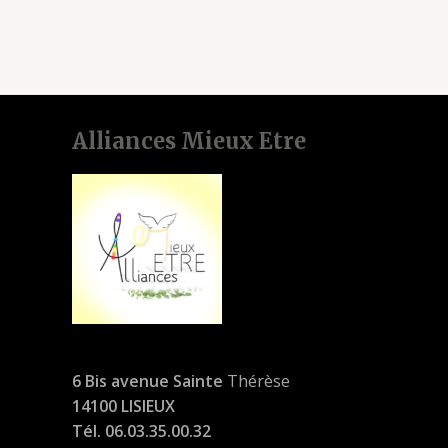
5
Alliances Mieux Etre
6 Bis avenue Sainte
Thérèse
14100 LISIEUX
Tél. 06.03.35.00.32