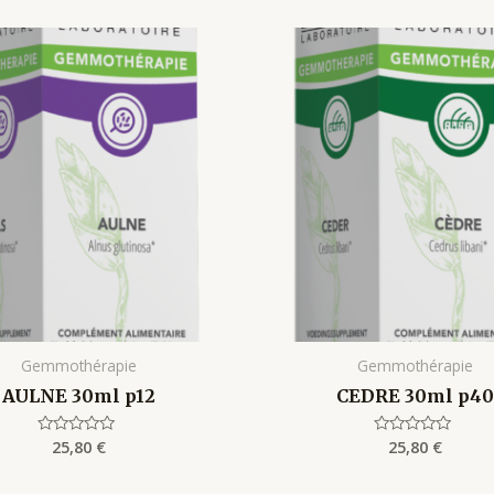
Gemmothérapie
Gemmothérapie
AULNE 30ml p12
CEDRE 30ml p40
25,80
€
25,80
€
Rated
Rated
0
0
out
out
of
of