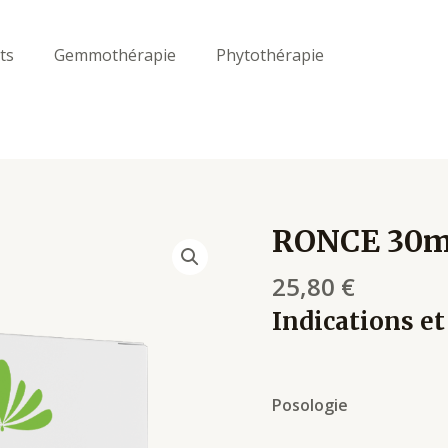
ts
Gemmothérapie
Phytothérapie
RONCE 30ml
RONCE
30ml
25,80
€
p112
quantity
Indications et
Posologie