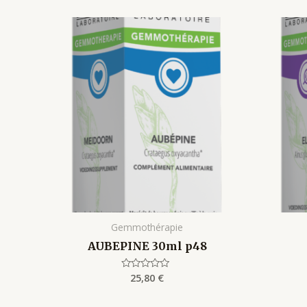
Gemmothérapie
AUBEPINE 30ml p48
25,80
€
Rated
0
out
of