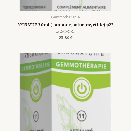
Gemmothérapie
N°15 VUE 30ml ( amande,aulne,myrtille) p23
Rated
25,80
€
0
out
of
5