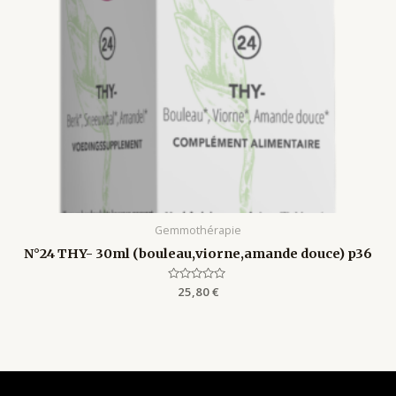
Gemmothérapie
N°24 THY- 30ml (bouleau,viorne,amande douce) p36
Rated
25,80
€
0
out
of
5