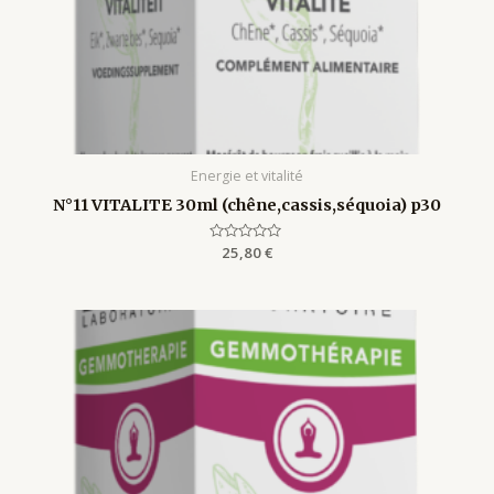
Energie et vitalité
N°11 VITALITE 30ml (chêne,cassis,séquoia) p30
Rated
25,80
€
0
out
of
5