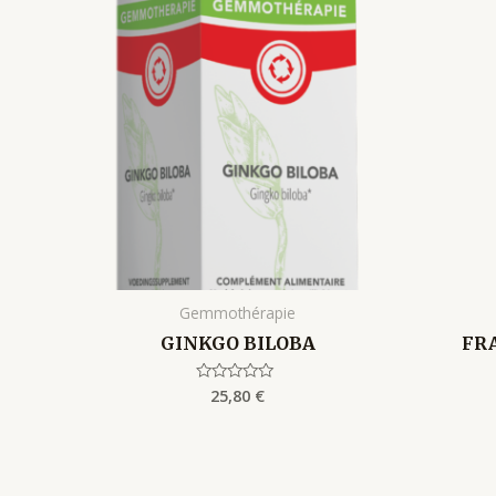
Gemmothérapie
GINKGO BILOBA
FRA
25,80
€
Rated
0
out
of
5