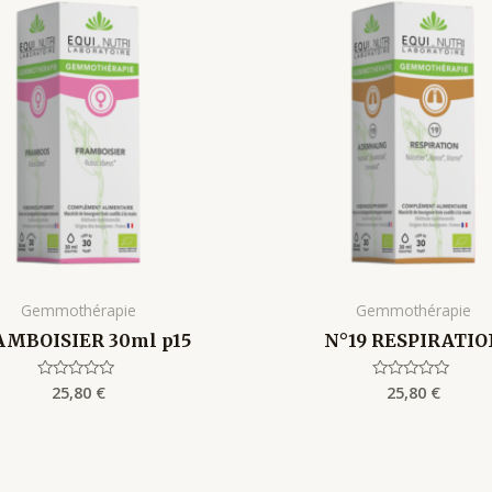
Gemmothérapie
Gemmothérapie
MBOISIER 30ml p15
N°19 RESPIRATIO
25,80
€
25,80
€
Rated
Rated
0
0
out
out
of
of
5
5