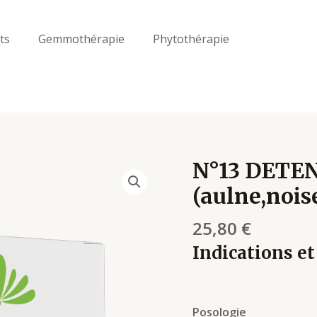
ts
Gemmothérapie
Phytothérapie
N°13 DETEN
N°13
DETENTE
(aulne,noise
(STRESS)
30ml
25,80
€
(aulne,noisetier,saule)
Indications et
p36
quantity
Posologie