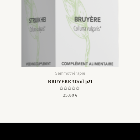
Gemmothérapie
BRUYERE 30ml p21
Rated
25,80
€
0
out
of
5