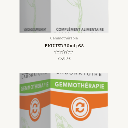
Gemmothérapie
FIGUIER 30ml p38
Rated
25,80
€
0
out
of
5