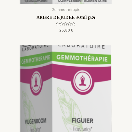
Gemmothérapie
ARBRE DE JUDEE 30ml p24
Rated
25,80
€
0
out
of
5