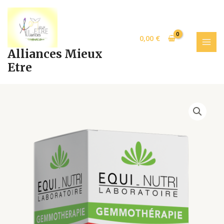
Aller
MAI
au
MEN
contenu
0,00
€
Alliances Mieux
Etre
MYRTILLE
30ml
p27
quantity