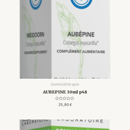
Gemmothérapie
AUBEPINE 30ml p48
Rated
25,80
€
0
out
of
5